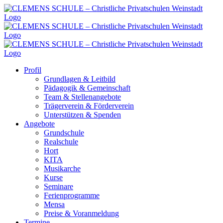
Zum
Inhalt
springen
Profil
Grundlagen & Leitbild
Pädagogik & Gemeinschaft
Team & Stellenangebote
Trägerverein & Förderverein
Unterstützen & Spenden
Angebote
Grundschule
Realschule
Hort
KITA
Musikarche
Kurse
Seminare
Ferienprogramme
Mensa
Preise & Voranmeldung
Termine