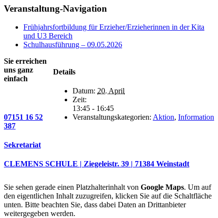
Facebook
X
E-
Veranstaltung-Navigation
Mail
Frühjahrsfortbildung für Erzieher/Erzieherinnen in der Kita
und U3 Bereich
Schulhausführung – 09.05.2026
Sie erreichen
uns ganz
Details
einfach
Datum:
20. April
Zeit:
13:45 - 16:45
07151 16 52
Veranstaltungskategorien:
Aktion
,
Information
387
Sekretariat
CLEMENS SCHULE | Ziegeleistr. 39 | 71384 Weinstadt
Sie sehen gerade einen Platzhalterinhalt von
Google Maps
. Um auf
den eigentlichen Inhalt zuzugreifen, klicken Sie auf die Schaltfläche
unten. Bitte beachten Sie, dass dabei Daten an Drittanbieter
weitergegeben werden.