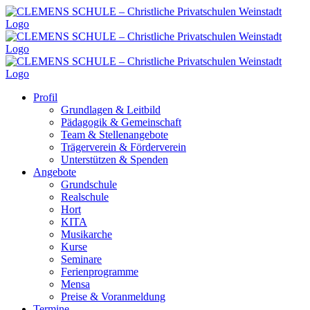
Zum
Inhalt
springen
Profil
Grundlagen & Leitbild
Pädagogik & Gemeinschaft
Team & Stellenangebote
Trägerverein & Förderverein
Unterstützen & Spenden
Angebote
Grundschule
Realschule
Hort
KITA
Musikarche
Kurse
Seminare
Ferienprogramme
Mensa
Preise & Voranmeldung
Termine