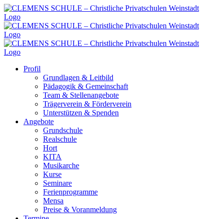
Zum
Inhalt
springen
Profil
Grundlagen & Leitbild
Pädagogik & Gemeinschaft
Team & Stellenangebote
Trägerverein & Förderverein
Unterstützen & Spenden
Angebote
Grundschule
Realschule
Hort
KITA
Musikarche
Kurse
Seminare
Ferienprogramme
Mensa
Preise & Voranmeldung
Termine