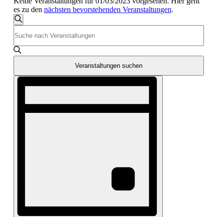
Keine Veranstaltungen für 01/03/2023 vorgesehen. Hier geht
es zu den
nächsten bevorstehenden Veranstaltungen
.
Veranstaltungen
Suche
Bitte
Suche
Schlüsselwort
und
eingeben.
Suche
Ansichten,
nach
Veranstaltungen suchen
Navigation
Veranstaltungen
Veranstaltung
Schlüsselwort.
Ansichten-
Navigation