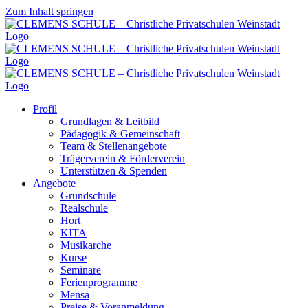
Zum Inhalt springen
Profil
Grundlagen & Leitbild
Pädagogik & Gemeinschaft
Team & Stellenangebote
Trägerverein & Förderverein
Unterstützen & Spenden
Angebote
Grundschule
Realschule
Hort
KITA
Musikarche
Kurse
Seminare
Ferienprogramme
Mensa
Preise & Voranmeldung