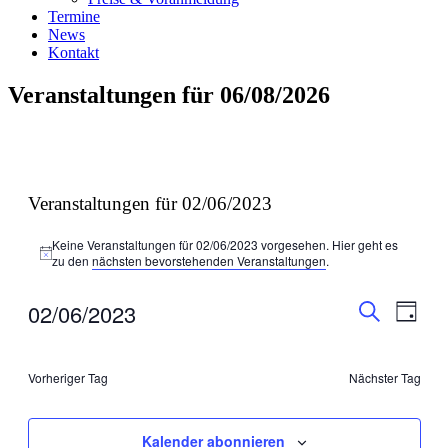
Termine
News
Kontakt
Veranstaltungen für 06/08/2026
Veranstaltungen für 02/06/2023
Keine Veranstaltungen für 02/06/2023 vorgesehen. Hier geht es
Hinweis
zu den
nächsten bevorstehenden Veranstaltungen
.
Veranstal
Veran
02/06/2023
Tag
Ansic
Suche
Suche
Datum
Navig
wählen.
und
Vorheriger Tag
Nächster Tag
Ansichten
Navigati
Kalender abonnieren