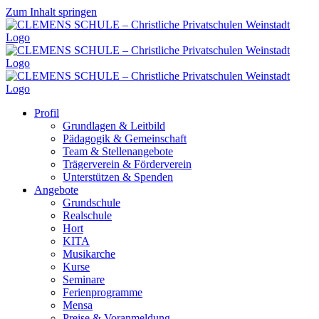
Zum Inhalt springen
Profil
Grundlagen & Leitbild
Pädagogik & Gemeinschaft
Team & Stellenangebote
Trägerverein & Förderverein
Unterstützen & Spenden
Angebote
Grundschule
Realschule
Hort
KITA
Musikarche
Kurse
Seminare
Ferienprogramme
Mensa
Preise & Voranmeldung