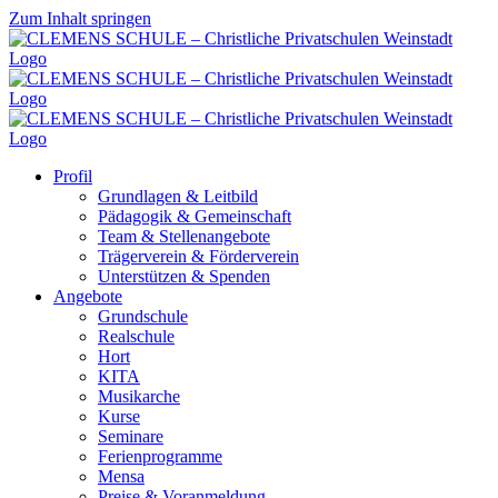
Zum Inhalt springen
Profil
Grundlagen & Leitbild
Pädagogik & Gemeinschaft
Team & Stellenangebote
Trägerverein & Förderverein
Unterstützen & Spenden
Angebote
Grundschule
Realschule
Hort
KITA
Musikarche
Kurse
Seminare
Ferienprogramme
Mensa
Preise & Voranmeldung