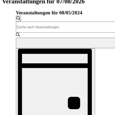
Veranstaltungen für 07/08/2026
Veranstaltungen für 08/05/2024
Veranstaltungen
Suche
Bitte
Suche
Schlüsselwort
und
eingeben.
Suche
Ansichten,
nach
Navigation
Veranstaltungen
Veranstaltung
Schlüsselwort.
Ansichten-
Navigation