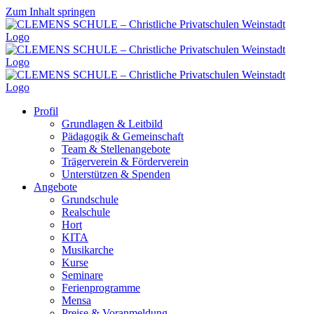
Zum Inhalt springen
Profil
Grundlagen & Leitbild
Pädagogik & Gemeinschaft
Team & Stellenangebote
Trägerverein & Förderverein
Unterstützen & Spenden
Angebote
Grundschule
Realschule
Hort
KITA
Musikarche
Kurse
Seminare
Ferienprogramme
Mensa
Preise & Voranmeldung