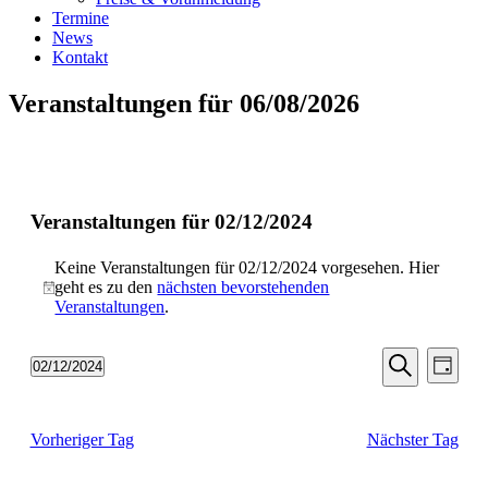
Termine
News
Kontakt
Veranstaltungen für 06/08/2026
Veranstaltungen für 02/12/2024
Keine Veranstaltungen für 02/12/2024 vorgesehen. Hier
geht es zu den
nächsten bevorstehenden
Hinweis
Veranstaltungen
.
Veransta
Vera
02/12/2024
Tag
Ansic
Suche
Datum
Suche
Navi
wählen.
und
Vorheriger Tag
Nächster Tag
Ansichten
Navigati