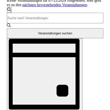
Keine Veranstaltungen für 07/12/2024 vorgesehen. Hier geht
es zu den
nächsten bevorstehenden Veranstaltungen
.
Veranstaltungen
Suche
Bitte
Suche
Schlüsselwort
und
eingeben.
Suche
Ansichten,
nach
Veranstaltungen suchen
Navigation
Veranstaltungen
Veranstaltung
Schlüsselwort.
Ansichten-
Navigation