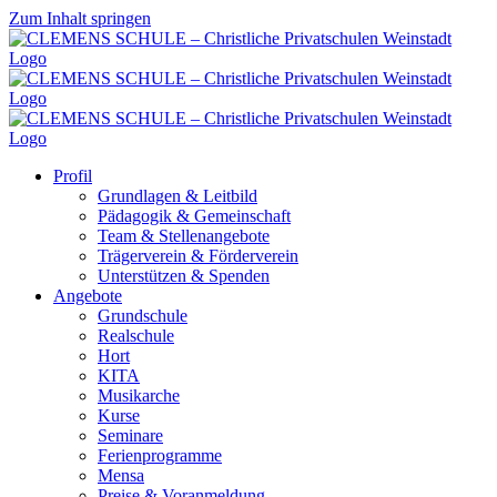
Zum Inhalt springen
Profil
Grundlagen & Leitbild
Pädagogik & Gemeinschaft
Team & Stellenangebote
Trägerverein & Förderverein
Unterstützen & Spenden
Angebote
Grundschule
Realschule
Hort
KITA
Musikarche
Kurse
Seminare
Ferienprogramme
Mensa
Preise & Voranmeldung