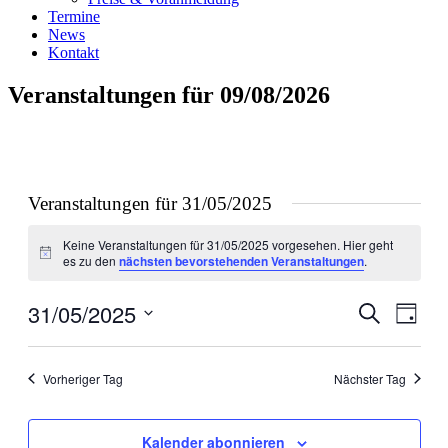
Termine
News
Kontakt
Veranstaltungen für 09/08/2026
Veranstaltungen für 31/05/2025
Keine Veranstaltungen für 31/05/2025 vorgesehen. Hier geht
Hinweis
es zu den
nächsten bevorstehenden Veranstaltungen
.
31/05/2025
Veranstal
Veran
Suche
Tag
Ansic
Suche
Datum
Navig
wählen.
und
Vorheriger Tag
Nächster Tag
Ansichten
Navigati
Kalender abonnieren