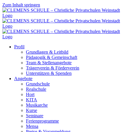
Zum Inhalt springen
Profil
Grundlagen & Leitbild
Pädagogik & Gemeinschaft
Team & Stellenangebote
Trägerverein & Förderverein
Unterstützen & Spenden
Angebote
Grundschule
Realschule
Hort
KITA
Musikarche
Kurse
Seminare
Ferienprogramme
Mensa
Preise & Voranmeldung