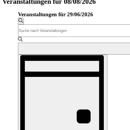
Veranstaltungen für 08/08/2026
Veranstaltungen für 29/06/2026
Veranstaltungen
Suche
Bitte
Suche
Schlüsselwort
und
eingeben.
Suche
Ansichten,
nach
Navigation
Veranstaltungen
Veranstaltung
Schlüsselwort.
Ansichten-
Navigation