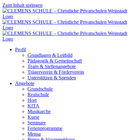
Zum Inhalt springen
Profil
Grundlagen & Leitbild
Pädagogik & Gemeinschaft
Team & Stellenangebote
Trägerverein & Förderverein
Unterstützen & Spenden
Angebote
Grundschule
Realschule
Hort
KITA
Musikarche
Kurse
Seminare
Ferienprogramme
Mensa
Preise & Voranmeldung