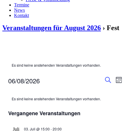
Termine
News
Kontakt
Veranstaltungen für August 2026
› Fest
Es sind keine anstehenden Veranstaltungen vorhanden.
Veranstal
Veran
06/08/2026
Monat
Ansic
Suche
Suche
Datum
Navig
Kalender
wählen.
und
Es sind keine anstehenden Veranstaltungen vorhanden.
von
Ansichten
Veranstaltungen
Navigati
Vergangene Veranstaltungen
03. Juli @ 15:00
-
20:00
Juli