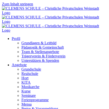
Zum Inhalt springen
Profil
Grundlagen & Leitbild
Pädagogik & Gemeinschaft
Team & Stellenangebote
Trägerverein & Förderverein
Unterstützen & Spenden
Angebote
Grundschule
Realschule
Hort
KITA
Musikarche
Kurse
Seminare
Ferienprogramme
Mensa
Preise & Voranmeldung