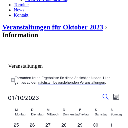
Termine
News
Kontakt
Veranstaltungen für Oktober 2023
›
Information
Veranstaltungen
Es wurden keine Ergebnisse für diese Ansicht gefunden. Hier
Hinweis
geht es zu den
nächsten bevorstehenden Veranstaltungen
.
Veranstal
Veran
01/10/2023
Monat
Ansic
Suche
Suche
Datum
Navig
Kalender
wählen.
M
D
M
D
F
S
S
und
Montag
Dienstag
Mittwoch
Donnerstag
Freitag
Samstag
Sonntag
von
Ansichten
0
0
0
0
0
0
0
25
26
27
28
29
30
1
Veranstaltungen
Navigati