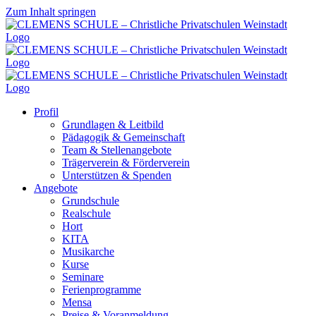
Zum Inhalt springen
Profil
Grundlagen & Leitbild
Pädagogik & Gemeinschaft
Team & Stellenangebote
Trägerverein & Förderverein
Unterstützen & Spenden
Angebote
Grundschule
Realschule
Hort
KITA
Musikarche
Kurse
Seminare
Ferienprogramme
Mensa
Preise & Voranmeldung