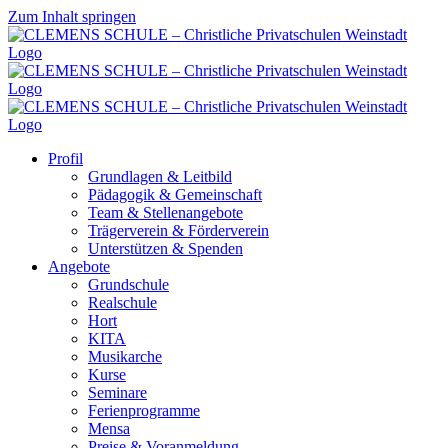
Zum Inhalt springen
Profil
Grundlagen & Leitbild
Pädagogik & Gemeinschaft
Team & Stellenangebote
Trägerverein & Förderverein
Unterstützen & Spenden
Angebote
Grundschule
Realschule
Hort
KITA
Musikarche
Kurse
Seminare
Ferienprogramme
Mensa
Preise & Voranmeldung