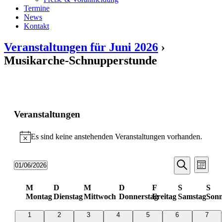
Termine
News
Kontakt
Veranstaltungen für Juni 2026
›
Musikarche-Schnupperstunde
Veranstaltungen
Es sind keine anstehenden Veranstaltungen vorhanden.
Hinweis
Veransta
Vera
01/06/2026
Monat
Ansic
Suche
Datum
Suche
Navi
wählen.
Kalender
und
M
D
M
D
F
S
S
Montag
Dienstag
Mittwoch
Donnerstag
Freitag
Samstag
Sonn
von
Ansichten
Veranstaltungen
Navigati
0
0
0
0
0
0
0
1
2
3
4
5
6
7
Veranstaltungen
Veranstaltungen
Veranstaltungen
Veranstaltungen
Veranstaltungen
Veranstaltungen
Veran