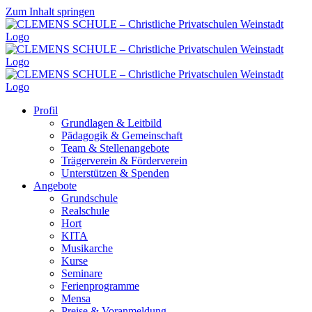
Zum Inhalt springen
Profil
Grundlagen & Leitbild
Pädagogik & Gemeinschaft
Team & Stellenangebote
Trägerverein & Förderverein
Unterstützen & Spenden
Angebote
Grundschule
Realschule
Hort
KITA
Musikarche
Kurse
Seminare
Ferienprogramme
Mensa
Preise & Voranmeldung