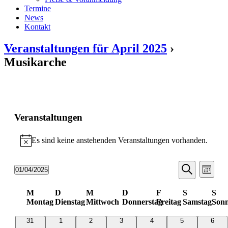
Termine
News
Kontakt
Veranstaltungen für April 2025
›
Musikarche
Veranstaltungen
Es sind keine anstehenden Veranstaltungen vorhanden.
Hinweis
Veransta
Vera
01/04/2025
Monat
Ansic
Suche
Datum
Suche
Navi
wählen.
Kalender
und
M
D
M
D
F
S
S
Montag
Dienstag
Mittwoch
Donnerstag
Freitag
Samstag
Sonn
von
Ansichten
Veranstaltungen
Navigati
0
0
0
0
0
0
0
31
1
2
3
4
5
6
Veranstaltungen
Veranstaltungen
Veranstaltungen
Veranstaltungen
Veranstaltungen
Veranstaltungen
Veran