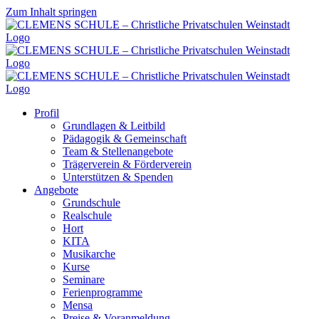
Zum Inhalt springen
Profil
Grundlagen & Leitbild
Pädagogik & Gemeinschaft
Team & Stellenangebote
Trägerverein & Förderverein
Unterstützen & Spenden
Angebote
Grundschule
Realschule
Hort
KITA
Musikarche
Kurse
Seminare
Ferienprogramme
Mensa
Preise & Voranmeldung