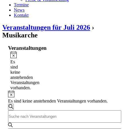
Termine
News
Kontakt
Veranstaltungen für Juli 2026
›
Musikarche
Veranstaltungen
Hinweis
Es
sind
keine
anstehenden
Veranstaltungen
vorhanden.
Hinweis
Es sind keine anstehenden Veranstaltungen vorhanden.
Veranstaltungen
Suche
Bitte
Suche
Schlüsselwort
und
eingeben.
Suche