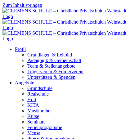
Zum Inhalt springen
Profil
Grundlagen & Leitbild
Pädagogik & Gemeinschaft
Team & Stellenangebote
Trägerverein & Förderverein
Unterstützen & Spenden
Angebote
Grundschule
Realschule
Hort
KITA
Musikarche
Kurse
Seminare
Ferienprogramme
Mensa
Preise & Voranmeldung