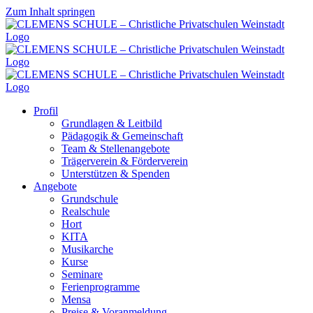
Zum Inhalt springen
Profil
Grundlagen & Leitbild
Pädagogik & Gemeinschaft
Team & Stellenangebote
Trägerverein & Förderverein
Unterstützen & Spenden
Angebote
Grundschule
Realschule
Hort
KITA
Musikarche
Kurse
Seminare
Ferienprogramme
Mensa
Preise & Voranmeldung