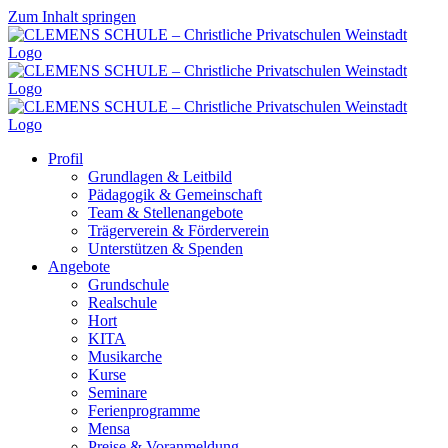
Zum Inhalt springen
Profil
Grundlagen & Leitbild
Pädagogik & Gemeinschaft
Team & Stellenangebote
Trägerverein & Förderverein
Unterstützen & Spenden
Angebote
Grundschule
Realschule
Hort
KITA
Musikarche
Kurse
Seminare
Ferienprogramme
Mensa
Preise & Voranmeldung