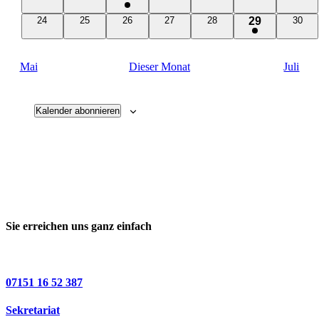
Veranstaltungen
Veranstaltungen
Veranstaltungen
Veranstaltungen
Veranstaltungen
Verans
Veranstaltung
0
0
0
0
0
1
0
24
25
26
27
28
29
30
Veranstaltungen
Veranstaltungen
Veranstaltungen
Veranstaltungen
Veranstaltungen
Verans
Veranstaltun
Mai
Dieser Monat
Juli
Kalender abonnieren
Sie erreichen uns ganz einfach
07151 16 52 387
Sekretariat