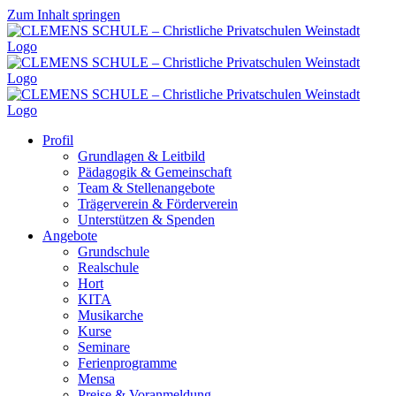
Zum Inhalt springen
Profil
Grundlagen & Leitbild
Pädagogik & Gemeinschaft
Team & Stellenangebote
Trägerverein & Förderverein
Unterstützen & Spenden
Angebote
Grundschule
Realschule
Hort
KITA
Musikarche
Kurse
Seminare
Ferienprogramme
Mensa
Preise & Voranmeldung