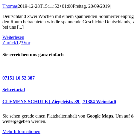
Thomas
2019-12-28T15:11:52+01:00
Freitag, 20/09/2019
|
Deutschland Zwei Wochen mit einem spannenden Sommerferienprogramm
den Raum betrachteten wir die spannende Geschichte Deutschlands, wi
bei uns [...]
Weiterlesen
Zurück
1
2
3
Vor
Sie erreichen uns ganz einfach
07151 16 52 387
Sekretariat
CLEMENS SCHULE | Ziegeleistr. 39 | 71384 Weinstadt
Sie sehen gerade einen Platzhalterinhalt von
Google Maps
. Um auf de
weitergegeben werden.
Mehr Informationen