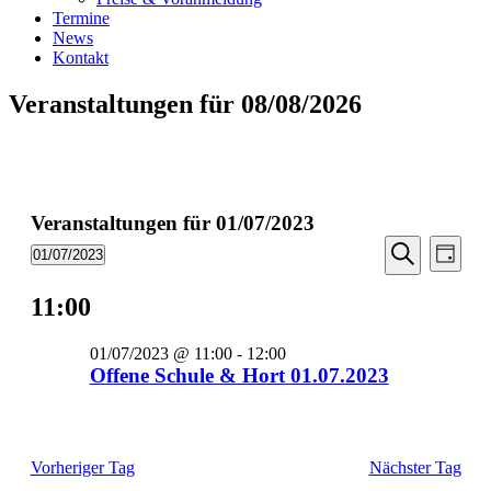
Termine
News
Kontakt
Veranstaltungen für 08/08/2026
Veranstaltungen für 01/07/2023
Veransta
Vera
01/07/2023
Tag
Ansic
Suche
Datum
Suche
Navi
wählen.
11:00
und
Ansichten
01/07/2023 @ 11:00
-
12:00
Navigati
Offene Schule & Hort 01.07.2023
Vorheriger Tag
Nächster Tag