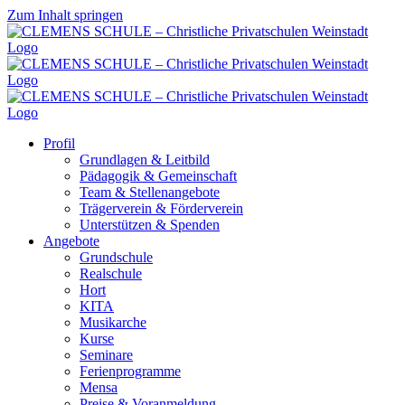
Zum Inhalt springen
Profil
Grundlagen & Leitbild
Pädagogik & Gemeinschaft
Team & Stellenangebote
Trägerverein & Förderverein
Unterstützen & Spenden
Angebote
Grundschule
Realschule
Hort
KITA
Musikarche
Kurse
Seminare
Ferienprogramme
Mensa
Preise & Voranmeldung