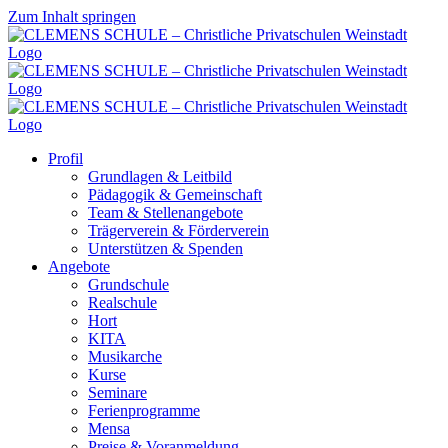
Zum Inhalt springen
Profil
Grundlagen & Leitbild
Pädagogik & Gemeinschaft
Team & Stellenangebote
Trägerverein & Förderverein
Unterstützen & Spenden
Angebote
Grundschule
Realschule
Hort
KITA
Musikarche
Kurse
Seminare
Ferienprogramme
Mensa
Preise & Voranmeldung