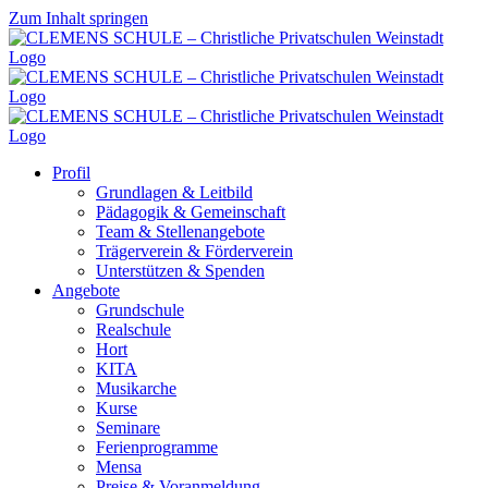
Zum Inhalt springen
Profil
Grundlagen & Leitbild
Pädagogik & Gemeinschaft
Team & Stellenangebote
Trägerverein & Förderverein
Unterstützen & Spenden
Angebote
Grundschule
Realschule
Hort
KITA
Musikarche
Kurse
Seminare
Ferienprogramme
Mensa
Preise & Voranmeldung