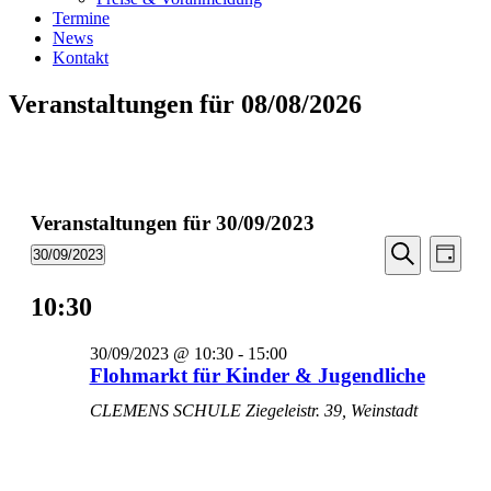
Termine
News
Kontakt
Veranstaltungen für 08/08/2026
Veranstaltungen für 30/09/2023
Veransta
Vera
30/09/2023
Tag
Ansic
Suche
Datum
Suche
Navi
wählen.
10:30
und
Ansichten
30/09/2023 @ 10:30
-
15:00
Navigati
Flohmarkt für Kinder & Jugendliche
CLEMENS SCHULE
Ziegeleistr. 39, Weinstadt