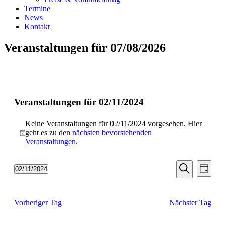
Termine
News
Kontakt
Veranstaltungen für 07/08/2026
Veranstaltungen für 02/11/2024
Keine Veranstaltungen für 02/11/2024 vorgesehen. Hier
geht es zu den
nächsten bevorstehenden
Hinweis
Veranstaltungen
.
Veransta
Vera
02/11/2024
Tag
Ansic
Suche
Datum
Suche
Navi
wählen.
und
Vorheriger Tag
Nächster Tag
Ansichten
Navigati