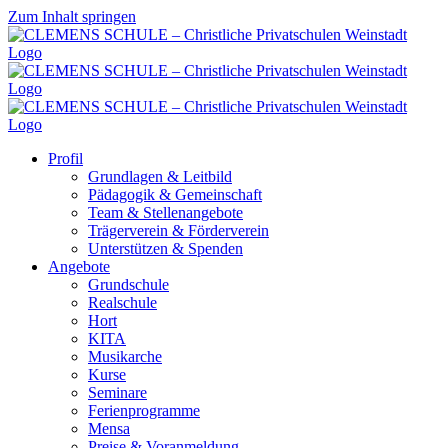
Zum Inhalt springen
Profil
Grundlagen & Leitbild
Pädagogik & Gemeinschaft
Team & Stellenangebote
Trägerverein & Förderverein
Unterstützen & Spenden
Angebote
Grundschule
Realschule
Hort
KITA
Musikarche
Kurse
Seminare
Ferienprogramme
Mensa
Preise & Voranmeldung