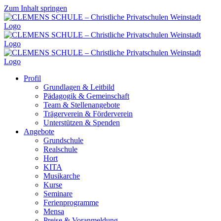
Zum Inhalt springen
Profil
Grundlagen & Leitbild
Pädagogik & Gemeinschaft
Team & Stellenangebote
Trägerverein & Förderverein
Unterstützen & Spenden
Angebote
Grundschule
Realschule
Hort
KITA
Musikarche
Kurse
Seminare
Ferienprogramme
Mensa
Preise & Voranmeldung