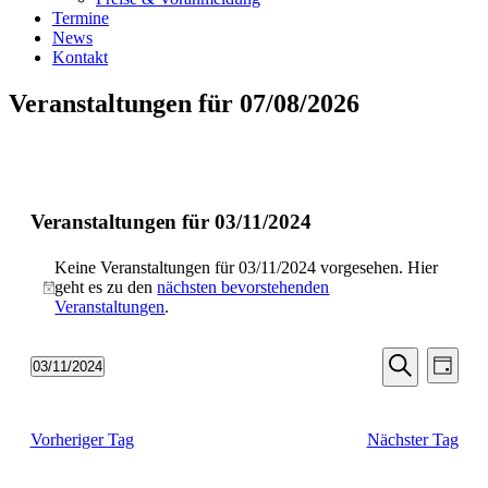
Termine
News
Kontakt
Veranstaltungen für 07/08/2026
Veranstaltungen für 03/11/2024
Keine Veranstaltungen für 03/11/2024 vorgesehen. Hier
geht es zu den
nächsten bevorstehenden
Hinweis
Veranstaltungen
.
Veransta
Vera
03/11/2024
Tag
Ansic
Suche
Datum
Suche
Navi
wählen.
und
Vorheriger Tag
Nächster Tag
Ansichten
Navigati