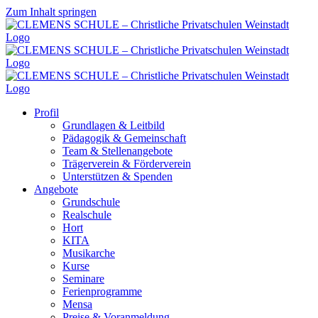
Zum Inhalt springen
Profil
Grundlagen & Leitbild
Pädagogik & Gemeinschaft
Team & Stellenangebote
Trägerverein & Förderverein
Unterstützen & Spenden
Angebote
Grundschule
Realschule
Hort
KITA
Musikarche
Kurse
Seminare
Ferienprogramme
Mensa
Preise & Voranmeldung