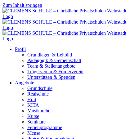
Zum Inhalt springen
Profil
Grundlagen & Leitbild
Pädagogik & Gemeinschaft
Team & Stellenangebote
Trägerverein & Förderverein
Unterstützen & Spenden
Angebote
Grundschule
Realschule
Hort
KITA
Musikarche
Kurse
Seminare
Ferienprogramme
Mensa
Preise & Voranmeldung