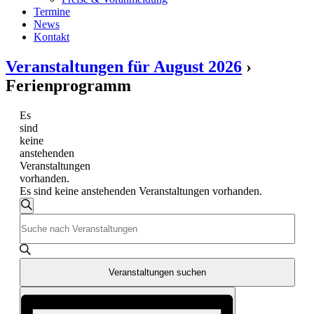
Termine
News
Kontakt
Veranstaltungen für August 2026
›
Ferienprogramm
Es
sind
keine
anstehenden
Veranstaltungen
vorhanden.
Es sind keine anstehenden Veranstaltungen vorhanden.
Veranstaltungen
Suche
Bitte
Suche
Schlüsselwort
und
eingeben.
Suche
Ansichten,
nach
Veranstaltungen suchen
Navigation
Veranstaltungen
Veranstaltung
Schlüsselwort.
Ansichten-