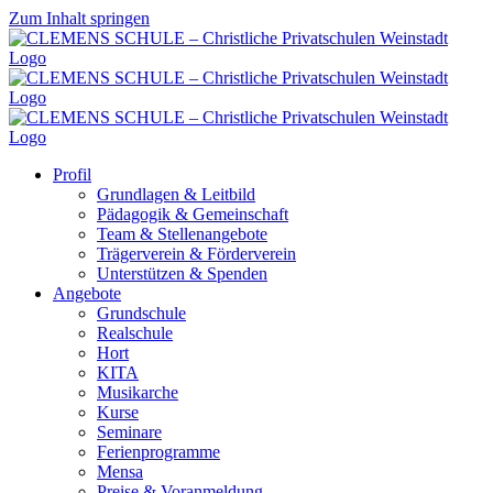
Zum Inhalt springen
Profil
Grundlagen & Leitbild
Pädagogik & Gemeinschaft
Team & Stellenangebote
Trägerverein & Förderverein
Unterstützen & Spenden
Angebote
Grundschule
Realschule
Hort
KITA
Musikarche
Kurse
Seminare
Ferienprogramme
Mensa
Preise & Voranmeldung