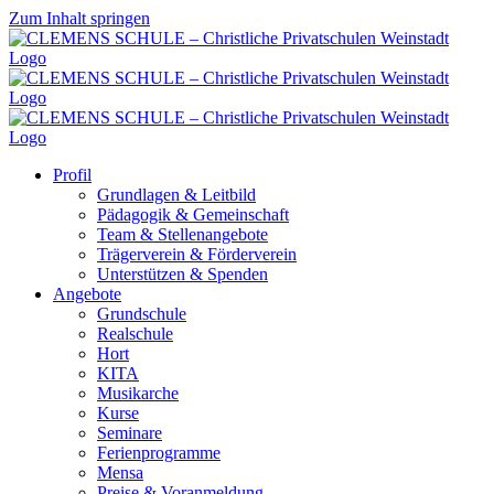
Zum Inhalt springen
Profil
Grundlagen & Leitbild
Pädagogik & Gemeinschaft
Team & Stellenangebote
Trägerverein & Förderverein
Unterstützen & Spenden
Angebote
Grundschule
Realschule
Hort
KITA
Musikarche
Kurse
Seminare
Ferienprogramme
Mensa
Preise & Voranmeldung