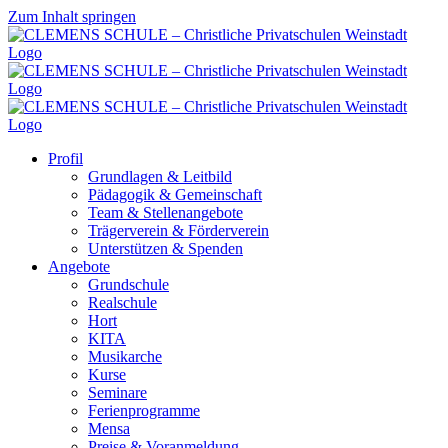
Zum Inhalt springen
Profil
Grundlagen & Leitbild
Pädagogik & Gemeinschaft
Team & Stellenangebote
Trägerverein & Förderverein
Unterstützen & Spenden
Angebote
Grundschule
Realschule
Hort
KITA
Musikarche
Kurse
Seminare
Ferienprogramme
Mensa
Preise & Voranmeldung