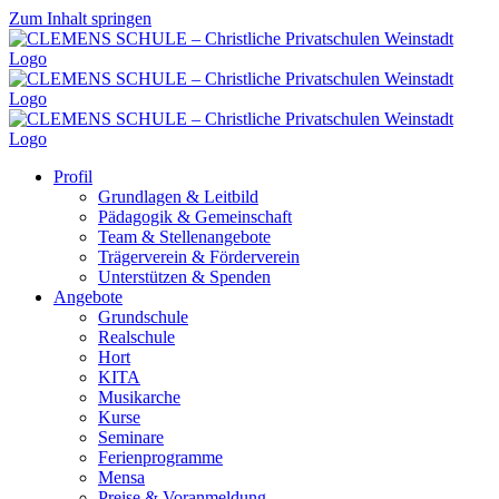
Zum Inhalt springen
Profil
Grundlagen & Leitbild
Pädagogik & Gemeinschaft
Team & Stellenangebote
Trägerverein & Förderverein
Unterstützen & Spenden
Angebote
Grundschule
Realschule
Hort
KITA
Musikarche
Kurse
Seminare
Ferienprogramme
Mensa
Preise & Voranmeldung