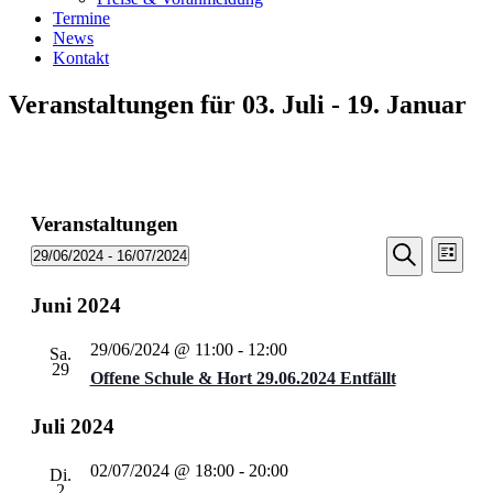
Termine
News
Kontakt
Veranstaltungen für 03. Juli - 19. Januar
Veranstaltungen
Veransta
Vera
29/06/2024
 - 
16/07/2024
Liste
Ansic
Suche
Datum
Suche
Navi
wählen.
Juni 2024
und
Ansichten
29/06/2024 @ 11:00
-
12:00
Sa.
Navigati
29
Offene Schule & Hort 29.06.2024 Entfällt
Juli 2024
02/07/2024 @ 18:00
-
20:00
Di.
2