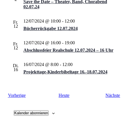
Save the Date – Theater, Band, Chorabend
02.07.24
12/07/2024 @ 10:00
-
12:00
Fr.
12
Bücherrückgabe 12.07.2024
12/07/2024 @ 16:00
-
19:00
Fr.
12
Abschlussfeier Realschule 12.07.2024 – 16 Uhr
16/07/2024 @ 8:00
-
12:00
Di.
16
Projekttage-Kinderbibeltage 16.-18.07.2024
Veranstaltungen
Vera
Vorherige
Heute
Nächste
Kalender abonnieren