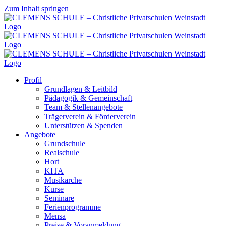
Zum Inhalt springen
Profil
Grundlagen & Leitbild
Pädagogik & Gemeinschaft
Team & Stellenangebote
Trägerverein & Förderverein
Unterstützen & Spenden
Angebote
Grundschule
Realschule
Hort
KITA
Musikarche
Kurse
Seminare
Ferienprogramme
Mensa
Preise & Voranmeldung