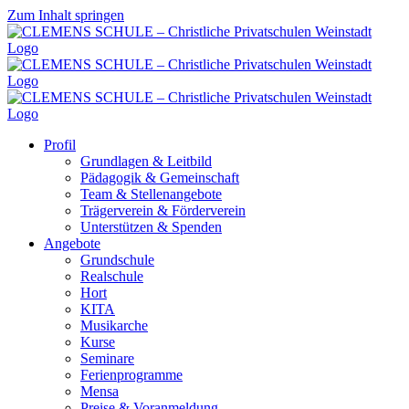
Zum Inhalt springen
Profil
Grundlagen & Leitbild
Pädagogik & Gemeinschaft
Team & Stellenangebote
Trägerverein & Förderverein
Unterstützen & Spenden
Angebote
Grundschule
Realschule
Hort
KITA
Musikarche
Kurse
Seminare
Ferienprogramme
Mensa
Preise & Voranmeldung