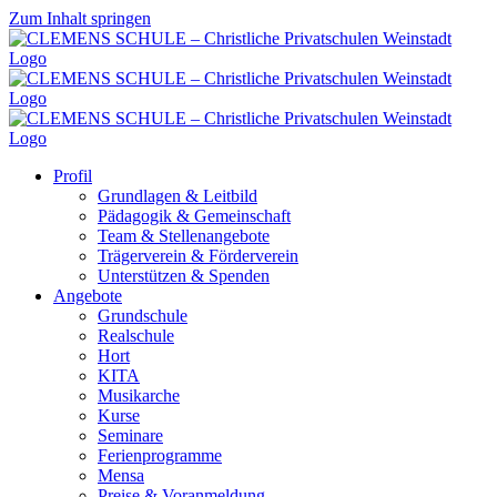
Zum Inhalt springen
Profil
Grundlagen & Leitbild
Pädagogik & Gemeinschaft
Team & Stellenangebote
Trägerverein & Förderverein
Unterstützen & Spenden
Angebote
Grundschule
Realschule
Hort
KITA
Musikarche
Kurse
Seminare
Ferienprogramme
Mensa
Preise & Voranmeldung