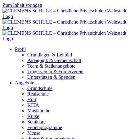
Zum Inhalt springen
Profil
Grundlagen & Leitbild
Pädagogik & Gemeinschaft
Team & Stellenangebote
Trägerverein & Förderverein
Unterstützen & Spenden
Angebote
Grundschule
Realschule
Hort
KITA
Musikarche
Kurse
Seminare
Ferienprogramme
Mensa
Preise & Voranmeldung