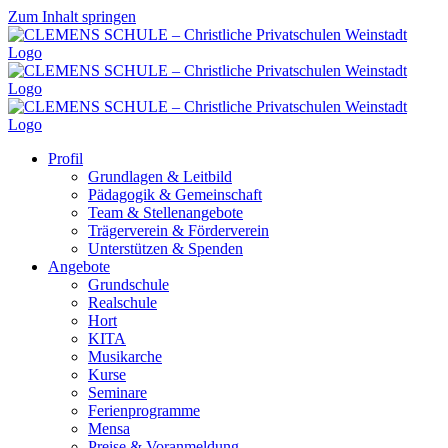
Zum Inhalt springen
Profil
Grundlagen & Leitbild
Pädagogik & Gemeinschaft
Team & Stellenangebote
Trägerverein & Förderverein
Unterstützen & Spenden
Angebote
Grundschule
Realschule
Hort
KITA
Musikarche
Kurse
Seminare
Ferienprogramme
Mensa
Preise & Voranmeldung