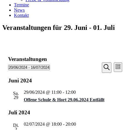
Termine
News
Kontakt
Veranstaltungen für 29. Juni - 01. Juli
Veranstaltungen
Veransta
Vera
20/06/2024
 - 
16/07/2024
Liste
Ansic
Suche
Datum
Suche
Navi
wählen.
Juni 2024
und
Ansichten
29/06/2024 @ 11:00
-
12:00
Sa.
Navigati
29
Offene Schule & Hort 29.06.2024 Entfällt
Juli 2024
02/07/2024 @ 18:00
-
20:00
Di.
2