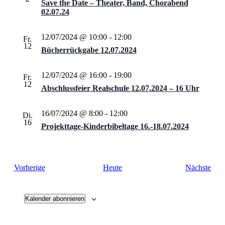
Save the Date – Theater, Band, Chorabend
02.07.24
12/07/2024 @ 10:00
-
12:00
Fr.
12
Bücherrückgabe 12.07.2024
12/07/2024 @ 16:00
-
19:00
Fr.
12
Abschlussfeier Realschule 12.07.2024 – 16 Uhr
16/07/2024 @ 8:00
-
12:00
Di.
16
Projekttage-Kinderbibeltage 16.-18.07.2024
Veranstaltungen
Vera
Vorherige
Heute
Nächste
Kalender abonnieren