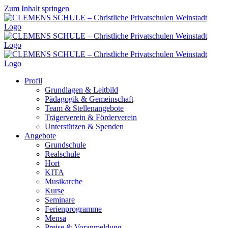
Zum Inhalt springen
Profil
Grundlagen & Leitbild
Pädagogik & Gemeinschaft
Team & Stellenangebote
Trägerverein & Förderverein
Unterstützen & Spenden
Angebote
Grundschule
Realschule
Hort
KITA
Musikarche
Kurse
Seminare
Ferienprogramme
Mensa
Preise & Voranmeldung