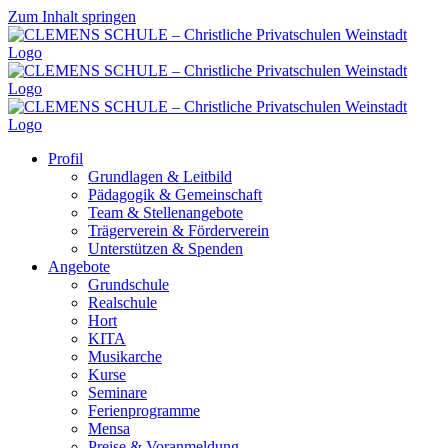
Zum Inhalt springen
Profil
Grundlagen & Leitbild
Pädagogik & Gemeinschaft
Team & Stellenangebote
Trägerverein & Förderverein
Unterstützen & Spenden
Angebote
Grundschule
Realschule
Hort
KITA
Musikarche
Kurse
Seminare
Ferienprogramme
Mensa
Preise & Voranmeldung