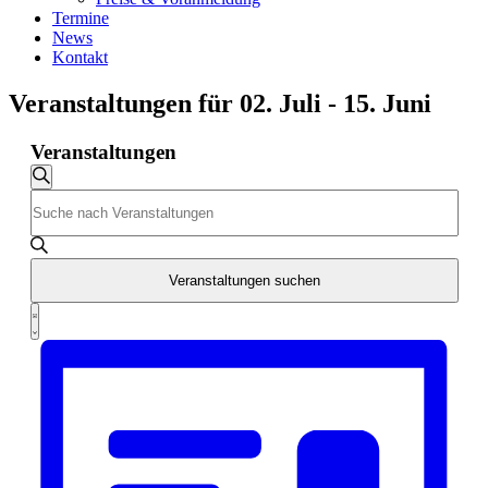
Termine
News
Kontakt
Veranstaltungen für 02. Juli - 15. Juni
Veranstaltungen
Veranstaltungen
Suche
Bitte
Suche
Schlüsselwort
und
eingeben.
Suche
Ansichten,
nach
Veranstaltungen suchen
Navigation
Veranstaltungen
Veranstaltung
Schlüsselwort.
Liste
Ansichten-
Navigation