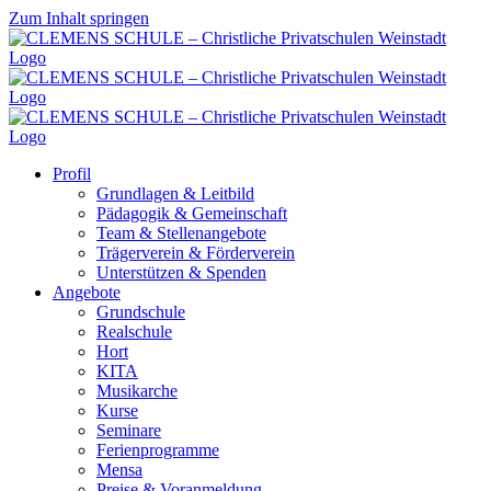
Zum Inhalt springen
Profil
Grundlagen & Leitbild
Pädagogik & Gemeinschaft
Team & Stellenangebote
Trägerverein & Förderverein
Unterstützen & Spenden
Angebote
Grundschule
Realschule
Hort
KITA
Musikarche
Kurse
Seminare
Ferienprogramme
Mensa
Preise & Voranmeldung