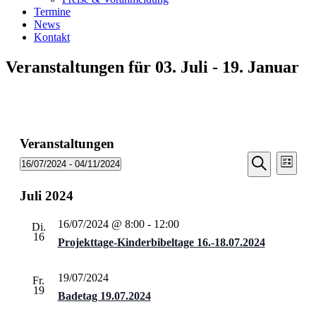
Termine
News
Kontakt
Veranstaltungen für 03. Juli - 19. Januar
Veranstaltungen
Veransta
Vera
16/07/2024
 - 
04/11/2024
Liste
Ansic
Suche
Datum
Suche
Navi
wählen.
Juli 2024
und
Ansichten
16/07/2024 @ 8:00
-
12:00
Di.
Navigati
16
Projekttage-Kinderbibeltage 16.-18.07.2024
19/07/2024
Fr.
19
Badetag 19.07.2024