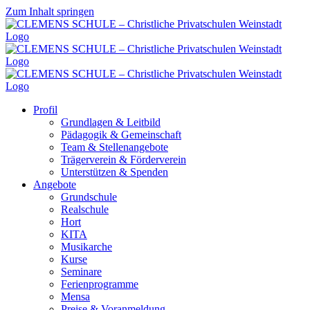
Zum Inhalt springen
Profil
Grundlagen & Leitbild
Pädagogik & Gemeinschaft
Team & Stellenangebote
Trägerverein & Förderverein
Unterstützen & Spenden
Angebote
Grundschule
Realschule
Hort
KITA
Musikarche
Kurse
Seminare
Ferienprogramme
Mensa
Preise & Voranmeldung